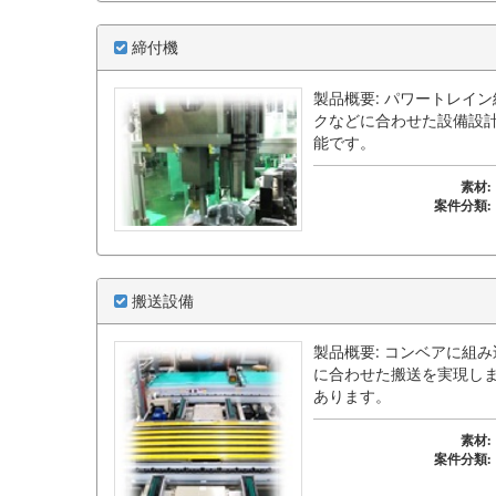
締付機
製品概要: パワートレイ
クなどに合わせた設備設
能です。
素材:
案件分類:
搬送設備
製品概要: コンベアに組
に合わせた搬送を実現し
あります。
素材:
案件分類: