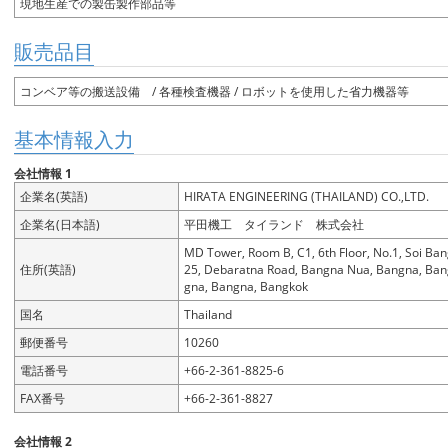
現地生産での製缶製作部品等
販売品目
コンベア等の搬送設備 / 各種検査機器 / ロボットを使用した省力機器等
基本情報入力
会社情報 1
企業名(英語)
HIRATA ENGINEERING (THAILAND) CO.,LTD.
企業名(日本語)
平田機工 タイランド 株式会社
MD Tower, Room B, C1, 6th Floor, No.1, Soi Ba
住所(英語)
25, Debaratna Road, Bangna Nua, Bangna, Ba
gna, Bangna, Bangkok
国名
Thailand
郵便番号
10260
電話番号
+66-2-361-8825-6
FAX番号
+66-2-361-8827
会社情報 2