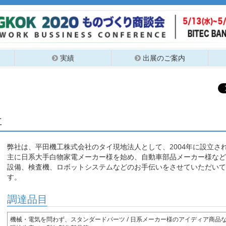
実績
出展のご案内
社
弊社は、平田機工株式会社のタイ現地法人として、2004年に設立さ
主に日系大手白物家電メーカー様を始め、自動車部品メーカー様など
設備、検査機、ロボットシステムなどのお手伝いをさせていただいて
す。
調達品目
機械・電気を問わず、スタンダードパーツ / 日系メーカー様のアイディア商品など