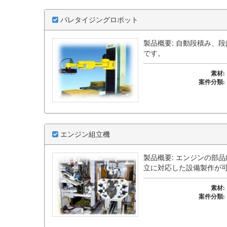
パレタイジングロボット
製品概要: 自動段積み、
です。
素材:
案件分類:
エンジン組立機
製品概要: エンジンの部
立に対応した設備製作が
素材:
案件分類: