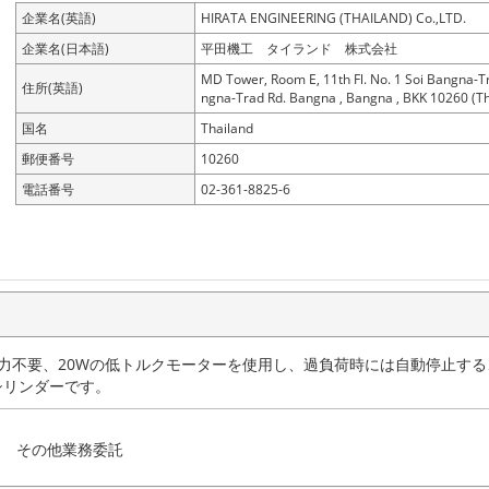
企業名(英語)
HIRATA ENGINEERING (THAILAND) Co.,LTD.
企業名(日本語)
平田機工 タイランド 株式会社
MD Tower, Room E, 11th Fl. No. 1 Soi Bangna-T
住所(英語)
ngna-Trad Rd. Bangna , Bangna , BKK 10260 (Th
国名
Thailand
郵便番号
10260
電話番号
02-361-8825-6
電力不要、20Wの低トルクモーターを使用し、過負荷時には自動停止す
シリンダーです。
その他業務委託