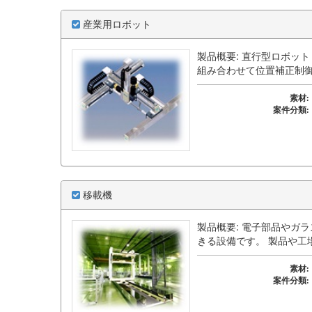
産業用ロボット
製品概要: 直行型ロボッ
組み合わせて位置補正制
素材:
案件分類:
移載機
製品概要: 電子部品やガ
きる設備です。 製品や工
素材:
案件分類: