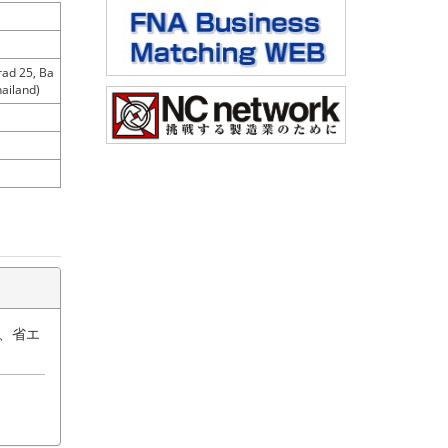
rad 25, Ba
ailand)
る、省エ