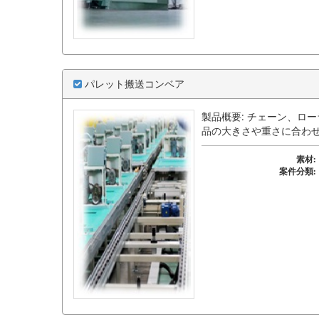
パレット搬送コンベア
製品概要: チェーン、ロ
品の大きさや重さに合わ
素材:
案件分類: