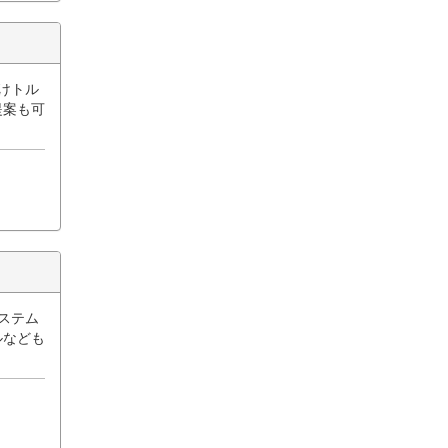
けトル
提案も可
ステム
ルなども