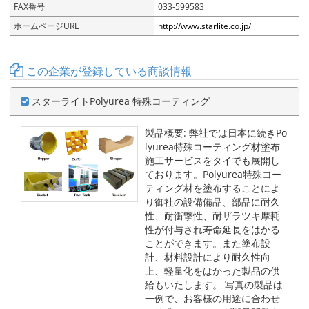
FAX番号
033-599583
ホームページURL
http://www.starlite.co.jp/
この企業が登録している商談情報
スターライトPolyurea 特殊コーティング
製品概要: 弊社では日本に続きPo
lyurea特殊コーティング材塗布
施工サービスをタイでも展開し
ております。Polyurea特殊コー
ティング材を塗布することによ
り御社の設備備品、部品に耐久
性、耐衝撃性、耐ザラツキ摩耗
性が付与され寿命延長をはかる
ことができます。また塗布設
計、材料設計により耐久性向
上、軽量化をはかった製品の供
給もいたします。 写真の製品は
一例で、お客様の用途に合わせ