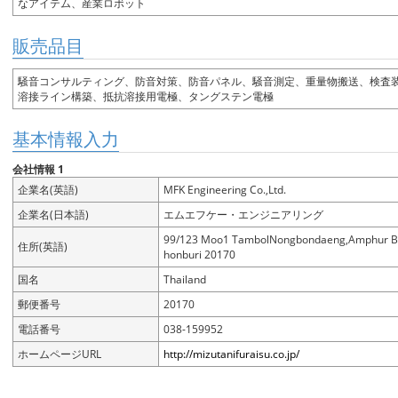
なアイテム、産業ロボット
販売品目
騒音コンサルティング、防音対策、防音パネル、騒音測定、重量物搬送、検査
溶接ライン構築、抵抗溶接用電極、タングステン電極
基本情報入力
会社情報 1
企業名(英語)
MFK Engineering Co.,Ltd.
企業名(日本語)
エムエフケー・エンジニアリング
99/123 Moo1 TambolNongbondaeng,Amphur B
住所(英語)
honburi 20170
国名
Thailand
郵便番号
20170
電話番号
038-159952
ホームページURL
http://mizutanifuraisu.co.jp/