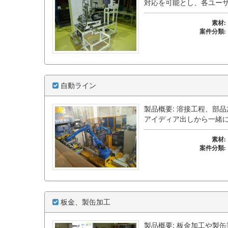
対応を可能とし、各ユー
素材:
案件分類:
自動ライン
製品概要: 溶接工程、部
アイディア出しから一緒
素材:
案件分類:
板金、製缶加工
製品概要: 板金加工や製