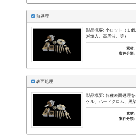
熱処理
製品概要: 小ロット（１
炭焼入、高周波、等）
素材:
案件分類:
表面処理
製品概要: 各種表面処理
ケル、ハードクロム、黒
素材:
案件分類: