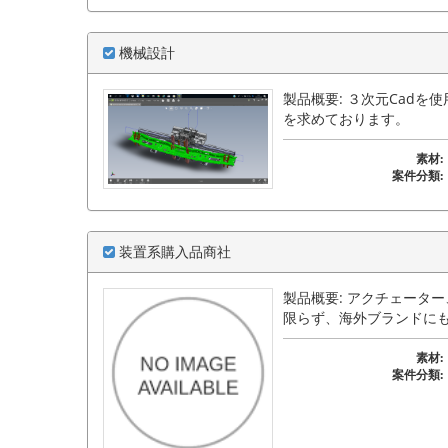
機械設計
製品概要: ３次元Cad
を求めております。
素材:
案件分類:
装置系購入品商社
製品概要: アクチェータ
限らず、海外ブランドに
素材:
案件分類: