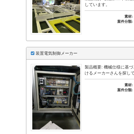
しています。
素材:
案件分類:
装置電気制御メーカー
製品概要: 機械仕様に基
けるメーカーさんを探し
素材:
案件分類: