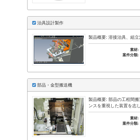
治具設計製作
製品概要: 溶接治具、組
素材:
案件分類:
部品・金型搬送機
製品概要: 部品の工程間
ンスを重視した装置を志
素材:
案件分類: