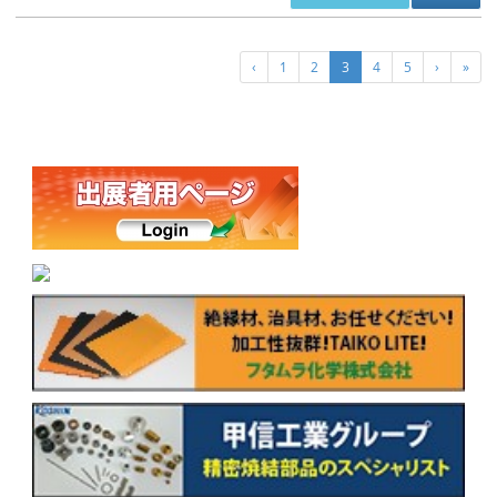
‹
1
2
3
4
5
›
»