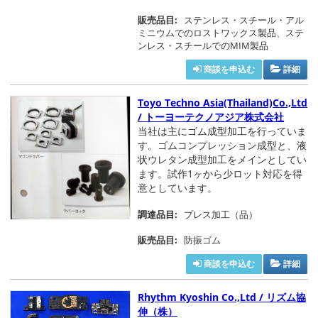
販売品目:
ステンレス・スチール・アル
ミニウムでのロストワックス製品、ステ
ンレス・スチールでのMIM製品
商談を申込む
詳細
Toyo Techno Asia(Thailand)Co.,Ltd
/ トーヨーテクノアジア株式会社
当社は主にゴム成型加工を行っていま
す。ゴムコンプレッション成型と、液
状ウレタン成型加工をメインとしてい
ます。試作1ヶから少ロット対応を得
意としています。
調達品目:
プレス加工（品）
販売品目:
防振ゴム
商談を申込む
詳細
Rhythm Kyoshin Co.,Ltd / リズム協
伸（株）