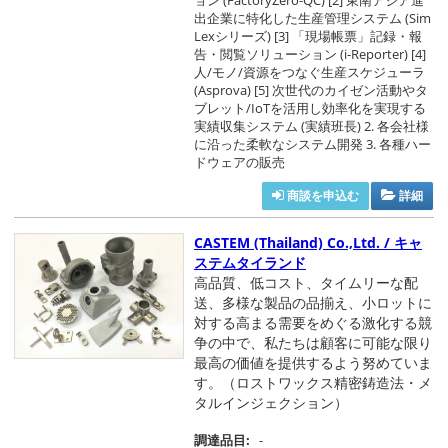
ョン (FactoryZero-QC) [2] 東南アジア進
出企業に特化した生産管理システム (Sim
Lexシリーズ) [3] 「現場帳票」記録・報
告・閲覧ソリューション (i-Reporter) [4]
人/モノ/資源をつなぐ生産スケジューラ
(Asprova) [5] 次世代のカイゼン活動やタ
ブレット/IoTを活用し効率化を実現する
実績収集システム (実績班長) 2. 各会社様
に沿った柔軟なシステム開発 3. 各種ハー
ドウェアの販売
商談を申込む
詳細
CASTEM (Thailand) Co.,Ltd. / キャ
ステムタイランド
高品質、低コスト、タイムリーな配
送、多様な製品の品揃え、小ロットに
対する高まる需要をめぐる激化する競
争の中で、私たちは顧客に可能な限り
最高の価値を提供するよう努めていま
す。（ロストワックス精密鋳造法・メ
タルインジェクション）
調達品目:
-