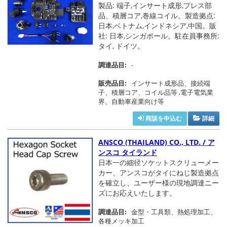
製品: 端子,インサート成形,プレス部
品、積層コア,巻線コイル。製造拠点:
日本,ベトナム,インドネシア,中国。販
社: 日本,シンガポール。駐在員事務所:
タイ, ドイツ。
調達品目:
-
販売品目:
インサート成形品、接続端
子、積層コア、コイル品等 ,電子電気業
界、自動車産業向け等
商談を申込む
詳細
ANSCO (THAILAND) CO., LTD. / ア
ンスコ タイランド
日本一の細径ソケットスクリューメー
カー、アンスコがタイにねじ製造拠点
を確立し、ユーザー様の現地調達ニー
ズにお応えいたします。
調達品目:
金型・工具類、熱処理加工、
各種メッキ加工