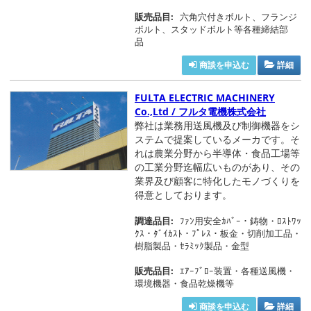
販売品目:
六角穴付きボルト、フランジ
ボルト、スタッドボルト等各種締結部
品
商談を申込む
詳細
FULTA ELECTRIC MACHINERY
Co.,Ltd / フルタ電機株式会社
弊社は業務用送風機及び制御機器をシ
ステムで提案しているメーカです。そ
れは農業分野から半導体・食品工場等
の工業分野迄幅広いものがあり、その
業界及び顧客に特化したモノづくりを
得意としております。
調達品目:
ﾌｧﾝ用安全ｶﾊﾞｰ・鋳物・ﾛｽﾄﾜｯ
ｸｽ・ﾀﾞｲｶｽﾄ・ﾌﾟﾚｽ・板金・切削加工品・
樹脂製品・ｾﾗﾐｯｸ製品・金型
販売品目:
ｴｱｰﾌﾞﾛｰ装置・各種送風機・
環境機器・食品乾燥機等
商談を申込む
詳細