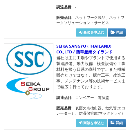
調達品目:
-
販売品目:
ネットワーク製品、ネットワ
ークソリューション・サービス
商談を申込む
詳細
SEIKA SANGYO (THAILAND)
CO.,LTD / 西華産業タイランド
当社は主に工場やプラントで使用する
製造設備、動力設備、検査設備や工事
材料を扱う日系の商社です。また機械
販売だけではなく、据付工事、改造工
事、メンテナンス等の技術サービスま
で幅広く行っております。
調達品目:
コンベアー、電源盤
販売品目:
表面欠点検出器、散気管(エコ
レーター）、防湿保管庫(マックドライ)
商談を申込む
詳細