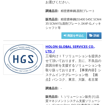
お選びください。
調達品目:
精密磨棒鋼,面削プレート
販売品目:
精密磨棒鋼(SS400 S45C SCM4
35 SCM415),面削プレート,SK4F-G,メッキ
シャフト等
商談を申込む
詳細
HOLON GLOBAL SERVICES CO.,
LTD. /
工場向けＩＴソリューションを提供さ
せて頂いております。主に、不良品の
原因分析を支援するソリューションを
取り扱っております。【事業内容】シ
ステムインテグレーション他 【拠
点】バンコク、東京、大阪、名古屋
調達品目:
-
販売品目:
1. ソリューション販売 [1] 品
質マネジメントシステム支援ソリューシ